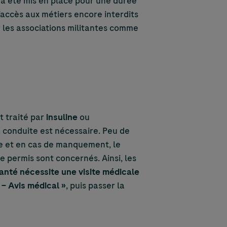
l a été mis en place pour une durée
 l’accès aux métiers encore interdits
r les associations militantes comme
t traité par
insuline
ou
a conduite est nécessaire. Peu de
re et en cas de manquement, le
de permis sont concernés. Ainsi, les
santé nécessite une visite médicale
– Avis médical »
, puis passer la