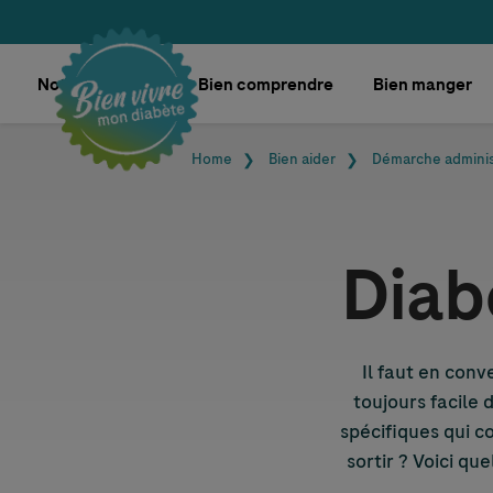
Skip navigation
Notre boutique
Bien comprendre
Bien manger
Fil d'Ariane
Home
Bien aider
Démarche adminis
Diab
Il faut en conv
toujours facile 
spécifiques qui c
sortir ? Voici qu