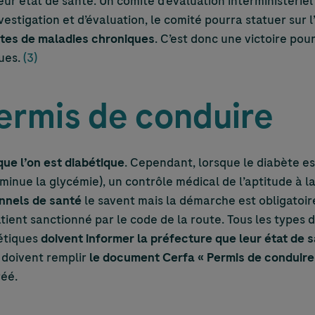
eur état de santé. Un comité d’évaluation interministérie
investigation et d’évaluation, le comité pourra statuer sur
ntes de maladies chroniques
. C’est donc une victoire pou
ques.
(3)
ermis de conduire
que l’on est diabétique
. Cependant, lorsque le diabète es
inue la glycémie), un contrôle médical de l’aptitude à l
nnels de santé
le savent mais la démarche est obligatoi
atient sanctionné par le code de la route. Tous les types 
étiques
doivent informer la préfecture que leur état de 
s doivent remplir
le document Cerfa « Permis de conduire 
réé.