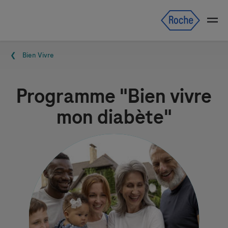
Skip navigation
Menu
Fil d'Ariane
Bien Vivre
Programme "Bien vivre
mon diabète"
Image