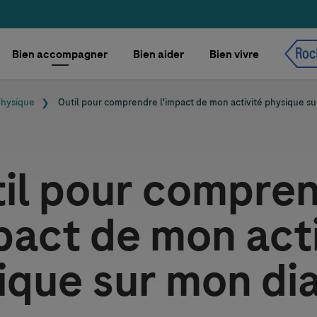
Bien accompagner
Bien aider
Bien vivre
physique
Outil pour comprendre l'impact de mon activité physique s
il pour compre
pact de mon act
ique sur mon di