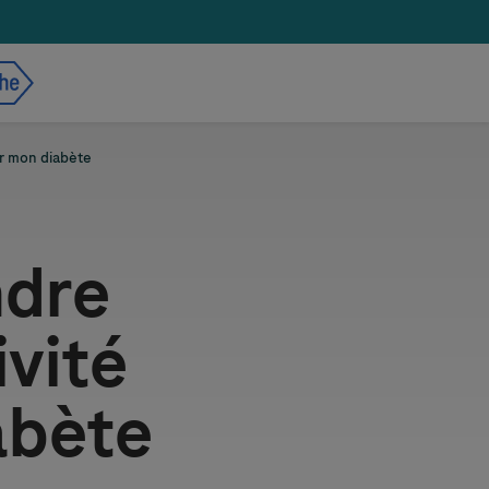
ur mon diabète
ndre
ivité
abète