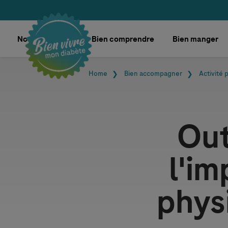
Skip navigation
Notre boutique
Bien comprendre
Bien manger
Fil d'Ariane
Home
Bien accompagner
Activité 
Out
l'im
phys