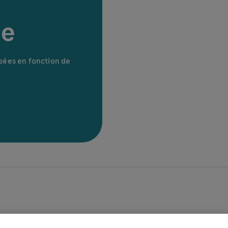
me
sées en fonction de
oche