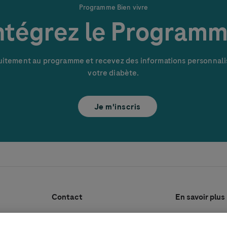
Programme Bien vivre
ntégrez le Program
tuitement au programme et recevez des informations personnali
votre diabète.
Je m'inscris
Contact
En savoir plus
ntialité
Assistance client
A propos de R